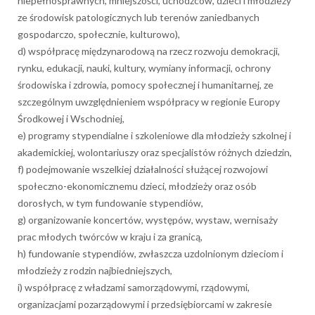
niepełnosprawnych, mniejszości, uchodźców, dzieci i młodzieży
ze środowisk patologicznych lub terenów zaniedbanych
gospodarczo, społecznie, kulturowo),
d) współpracę międzynarodową na rzecz rozwoju demokracji,
rynku, edukacji, nauki, kultury, wymiany informacji, ochrony
środowiska i zdrowia, pomocy społecznej i humanitarnej, ze
szczególnym uwzględnieniem współpracy w regionie Europy
Środkowej i Wschodniej,
e) programy stypendialne i szkoleniowe dla młodzieży szkolnej i
akademickiej, wolontariuszy oraz specjalistów różnych dziedzin,
f) podejmowanie wszelkiej działalności służącej rozwojowi
społeczno-ekonomicznemu dzieci, młodzieży oraz osób
dorosłych, w tym fundowanie stypendiów,
g) organizowanie koncertów, występów, wystaw, wernisaży
prac młodych twórców w kraju i za granicą,
h) fundowanie stypendiów, zwłaszcza uzdolnionym dzieciom i
młodzieży z rodzin najbiedniejszych,
i) współpracę z władzami samorządowymi, rządowymi,
organizacjami pozarządowymi i przedsiębiorcami w zakresie