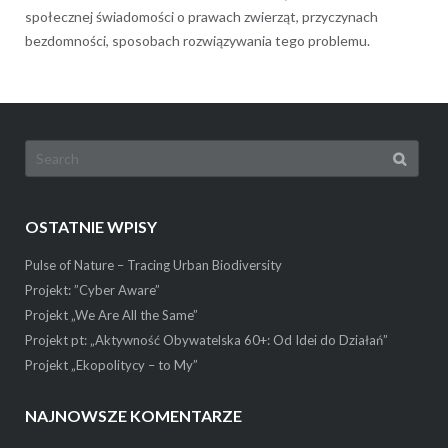
społecznej świadomości o prawach zwierząt, przyczynach
bezdomności, sposobach rozwiązywania tego problemu.
Search
for:
OSTATNIE WPISY
Pulse of Nature – Tracing Urban Biodiversity
Projekt: ”Cyber Aware”
Projekt „We Are All the Same”
Projekt pt: „Aktywność Obywatelska 60+: Od Idei do Działań”
Projekt „Ekopolitycy – to My”
NAJNOWSZE KOMENTARZE