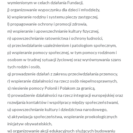
wymienionym w celach działania Fundacji,
j) organizowanie wypoczynku dla dzieci i młodzieży,
k) wspieranie rodziny i systemu pieczy zastępczej,
l) propagowanie ochrony i promocji zdrowia,
m) wspieranie i upowszechnianie kultury fizycznej,
n) upowszechnianie ratownictwa i ochrony ludności,
o) przeciwdziałanie uzależnieniom i patologiom społecznym,
p) wspieranie pomocy społecznej, w tym pomocy rodzinom i
osobom w trudnej sytuacji życiowej oraz wyrównywania szans
tych rodzin i osób,
q) prowadzenie działań z zakresu przeciwdziałania przemocy,
r) wspieranie działalności na rzecz osób niepełnosprawnych,
s) niesienie pomocy Polonii i Polakom za granicą,
t) prowadzenie działalności na rzecz integracji europejskiej oraz
rozwijania kontaktów i współpracy między społeczeństwami,
u) upowszechnianie kultury i dziedzictwa narodowego,
v) aktywizacja społeczeństwa, wspieranie proekologicznych
inicjatyw obywatelskich,
w) organizowanie akcji edukacyjnych służących budowaniu